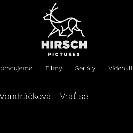
upracujeme
Filmy
Seriály
Videokl
 Vondráčková - Vrať se