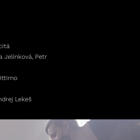
citá
 Jelínková, Petr
Ottimo
ndrej Lekeš